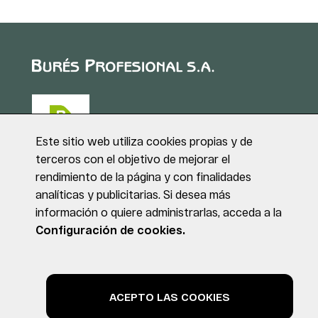
Este sitio web utiliza cookies propias y de
terceros con el objetivo de mejorar el
rendimiento de la página y con finalidades
Puig de Sant Roc, 1
analíticas y publicitarias. Si desea más
17180 VILABLAREIX
información o quiere administrarlas, acceda a la
(Girona)
Tel. +34 972 40 50 95
Configuración de cookies.
© BURÉS PROFESIONAL S.A. Todos los derechos reservados
Aviso legal
Política de privacidad
Política de cookies
ACEPTO LAS COOKIES
by NEORG