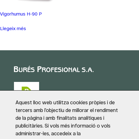
Vigorhumus H-90 P
Llegeix més
Aquest lloc web utilitza cookies pròpies i de
tercers amb l’objectiu de millorar el rendiment
de la pàgina i amb finalitats analítiques i
Puig de Sant Roc, 1
publicitàries. Si vols més informació o vols
17180 VILABLAREIX
administrar-les, accedeix a la
(Girona)