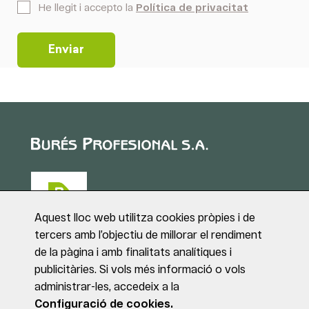
*
He llegit i accepto la
Política de privacitat
Aquest lloc web utilitza cookies pròpies i de
tercers amb l’objectiu de millorar el rendiment
de la pàgina i amb finalitats analítiques i
Puig de Sant Roc, 1
publicitàries. Si vols més informació o vols
17180 VILABLAREIX
administrar-les, accedeix a la
(Girona)
Tel. +34 972 40 50 95
Configuració de cookies.