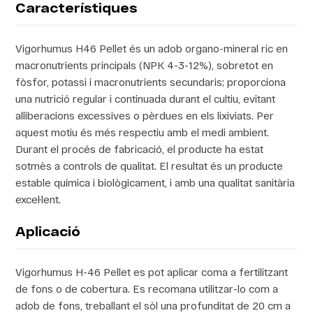
Característiques
Vigorhumus H46 Pellet és un adob organo-mineral ric en
macronutrients principals (NPK 4-3-12%), sobretot en
fòsfor, potassi i macronutrients secundaris; proporciona
una nutrició regular i continuada durant el cultiu, evitant
alliberacions excessives o pèrdues en els lixiviats. Per
aquest motiu és més respectiu amb el medi ambient.
Durant el procés de fabricació, el producte ha estat
sotmès a controls de qualitat. El resultat és un producte
estable química i biològicament, i amb una qualitat sanitària
excel·lent.
Aplicació
Vigorhumus H-46 Pellet es pot aplicar coma a fertilitzant
de fons o de cobertura. Es recomana utilitzar-lo com a
adob de fons, treballant el sòl una profunditat de 20 cm a