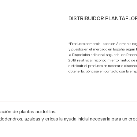
DISTRIBUIDOR PLANTAFLOR
*Producto comercializado en Alemania seg
y puestos en el mercado en España según R.
la Disposición adicional segunda, de Rec
2019 relativo al reconocimiento mutuo de
distribuir el producto es necesario disp
obtenerla, póngase en contacto con la emp
tación de plantas acidofilas.
dodendros, azaleas y ericas la ayuda inicial necesaria para un cre