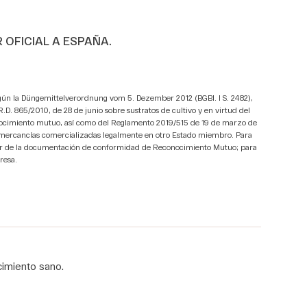
 OFICIAL A ESPAÑA.
ún la Düngemittelverordnung vom 5. Dezember 2012 (BGBI. I S. 2482),
D. 865/2010, de 28 de junio sobre sustratos de cultivo y en virtud del
onocimiento mutuo, así como del Reglamento 2019/515 de 19 de marzo de
 mercancías comercializadas legalmente en otro Estado miembro. Para
oner de la documentación de conformidad de Reconocimiento Mutuo; para
resa.
cimiento sano.