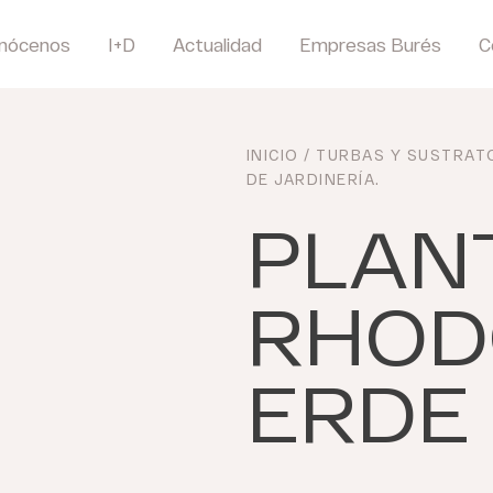
nócenos
I+D
Actualidad
Empresas Burés
C
INICIO
/
TURBAS Y SUSTRAT
DE JARDINERÍA
.
PLAN
RHOD
ERDE