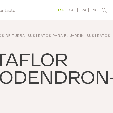
ontacto
ESP
CAT
FRA
ENG
OS DE TURBA
,
SUSTRATOS PARA EL JARDÍN
,
SUSTRATOS
TAFLOR
ODENDRON