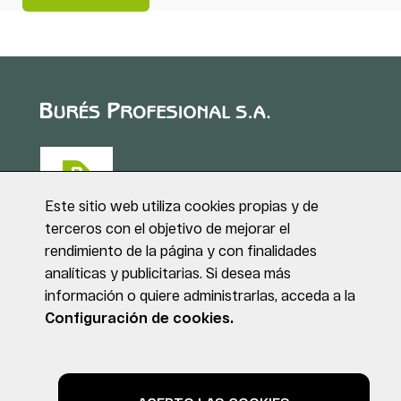
Este sitio web utiliza cookies propias y de
terceros con el objetivo de mejorar el
rendimiento de la página y con finalidades
Puig de Sant Roc, 1
analíticas y publicitarias. Si desea más
17180 VILABLAREIX
información o quiere administrarlas, acceda a la
(Girona)
Tel. +34 972 40 50 95
Configuración de cookies.
© BURÉS PROFESIONAL S.A. Todos los derechos reservados
Aviso legal
Política de privacidad
Política de cookies