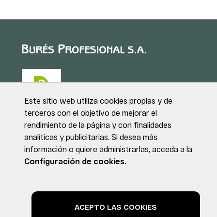
Este sitio web utiliza cookies propias y de
terceros con el objetivo de mejorar el
rendimiento de la página y con finalidades
Puig de Sant Roc, 1
analíticas y publicitarias. Si desea más
17180 VILABLAREIX
información o quiere administrarlas, acceda a la
(Girona)
Tel. +34 972 40 50 95
Configuración de cookies.
© BURÉS PROFESIONAL S.A. Todos los derechos reservados
Aviso legal
Política de privacidad
Política de cookies
ACEPTO LAS COOKIES