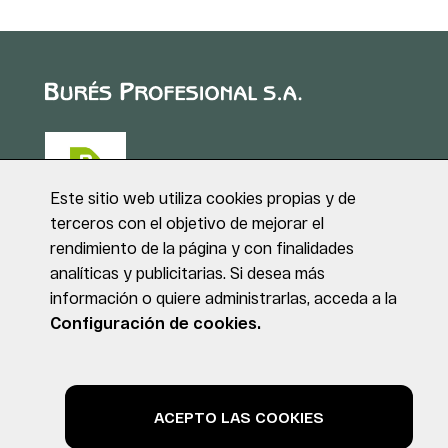
Este sitio web utiliza cookies propias y de
terceros con el objetivo de mejorar el
rendimiento de la página y con finalidades
Puig de Sant Roc, 1
analíticas y publicitarias. Si desea más
17180 VILABLAREIX
información o quiere administrarlas, acceda a la
(Girona)
Tel. +34 972 40 50 95
Configuración de cookies.
© BURÉS PROFESIONAL S.A. Todos los derechos reservados
Aviso legal
Política de privacidad
Política de cookies
ACEPTO LAS COOKIES
by NEORG