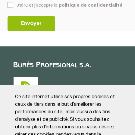
*
J'ai lu et j'accepte la
politique de confidentialité
Ce site internet utilise ses propres cookies et
ceux de tiers dans le but d'améliorer les
performances du site , mais aussi à des fins
Puig de Sant Roc, 1
d'analyse et de publicité. Si vous souhaitez
17180 VILABLAREIX
obtenir plus d'informations ou si vous désirez
(Girona)
gérer ces cookies, rendez-vous dans la
Tel. +34 972 40 50 95