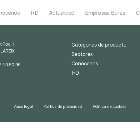
nócenos
I+D
Actualidad
Empresas Burés
C
t Roc, 1
Categorías de producto
BLAREIX
Sectores
Conócenos
2 40 50 95
I+D
Aviso legal
Política de privacidad
Política de cookies