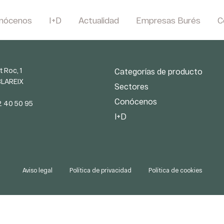
nócenos
I+D
Actualidad
Empresas Burés
C
t Roc, 1
Categorías de producto
BLAREIX
Sectores
Conócenos
2 40 50 95
I+D
Aviso legal
Política de privacidad
Política de cookies