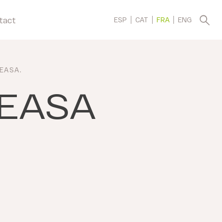
tact
ESP
CAT
FRA
ENG
EASA
.
EASA