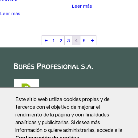
Leer más
Leer más
←
1
2
3
4
5
→
Este sitio web utiliza cookies propias y de
terceros con el objetivo de mejorar el
rendimiento de la página y con finalidades
Puig de Sant Roc, 1
analíticas y publicitarias. Si desea más
17180 VILABLAREIX
información o quiere administrarlas, acceda a la
(Girona)
Tel. +34 972 40 50 95
Configuración de cookies.