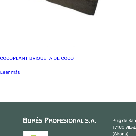
COCOPLANT BRIQUETA DE COCO
Leer más
Puig de San
17180 VILA
(Girona)