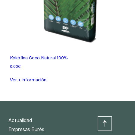
Kokofina Coco Natural 100%
0,00
€
Ver + información
Actualidad
Empresas Burés