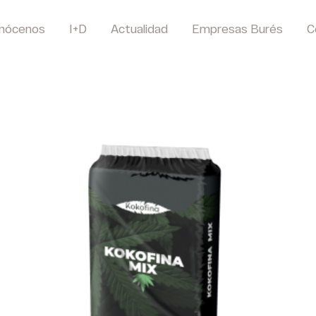
nócenos
I+D
Actualidad
Empresas Burés
C