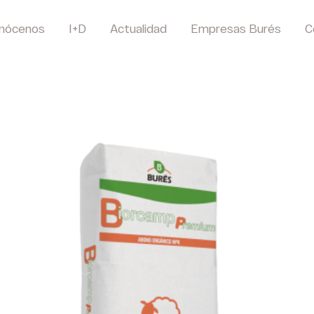
nócenos
I+D
Actualidad
Empresas Burés
C