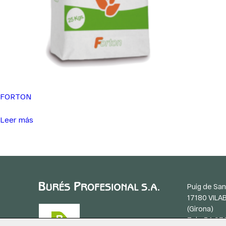
FORTON
Leer más
Puig de San
17180 VILA
(Girona)
Tel. +34 97