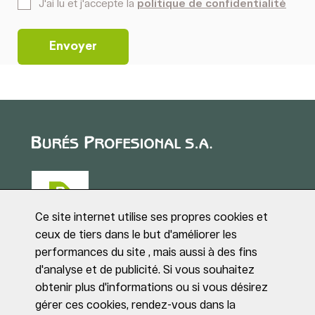
*
J'ai lu et j'accepte la
politique de confidentialité
Ce site internet utilise ses propres cookies et
ceux de tiers dans le but d'améliorer les
performances du site , mais aussi à des fins
Puig de Sant Roc, 1
d'analyse et de publicité. Si vous souhaitez
17180 VILABLAREIX
obtenir plus d'informations ou si vous désirez
(Girona)
gérer ces cookies, rendez-vous dans la
Tel. +34 972 40 50 95