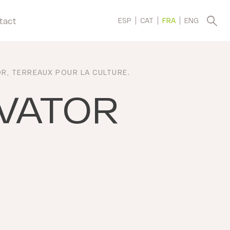
tact
ESP
CAT
FRA
ENG
OR
,
TERREAUX POUR LA CULTURE
.
IVATOR