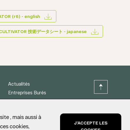
OR (r6) - english
 CULTIVATOR 技術データシート - japanese
Actualités
Entreprises Burés
t
Contact
ite , mais aussi à
J'ACCEPTE LES
 ces cookies,
COOKIES