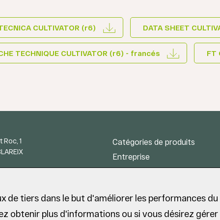
TECNICA CULTIVATOR (r6)
DATA SHEET CULTIVAT
CHE TECHNIQUE CULTIVATOR (r6) - francés
FT
t Roc, 1
Catégories de produits
BLAREIX
Entreprise
Recherche et Développemen
2 40 50 95
ux de tiers dans le but d'améliorer les performances du s
tez obtenir plus d'informations ou si vous désirez gérer