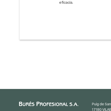
eficacia.
Puig de San
17180 VILA