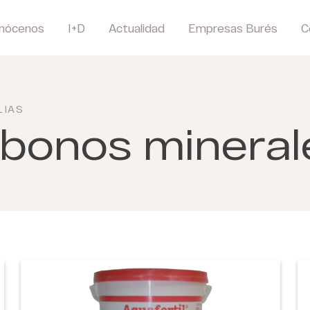
nócenos
I+D
Actualidad
Empresas Burés
C
LIAS
bonos mineral