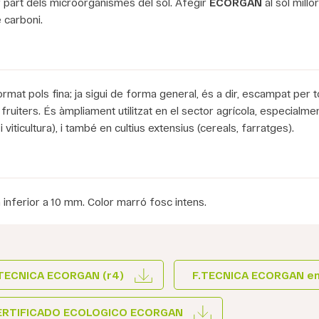
r part dels microorganismes del sòl. Afegir
ECORGAN
al sòl millo
e carboni.
ormat pols fina; ja sigui de forma general, és a dir, escampat per 
 fruiters. És àmpliament utilitzat en el sector agrícola, especial
 i viticultura), i també en cultius extensius (cereals, farratges).
 inferior a 10 mm. Color marró fosc intens.
TECNICA ECORGAN (r4)
F.TECNICA ECORGAN eng
ERTIFICADO ECOLOGICO ECORGAN