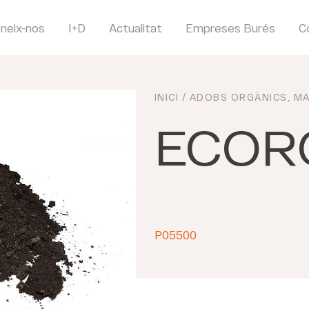
neix-nos
I+D
Actualitat
Empreses Burés
C
INICI
/
ADOBS ORGÀNICS
,
MA
ECOR
P05500