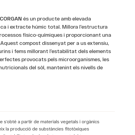
ECORGAN
és un producte amb elevada
a i extracte húmic total. Millora l’estructura
 processos físico-químiques i proporcionant una
. Aquest compost dissenyat per a us extensiu,
rins i fems millorant l’estabilitat dels elements
sperfectes provocats pels microorganismes, les
nutricionals del sòl, mantenint els nivells de
 s’obté a partir de materials vegetals i orgànics
ueix la producció de substàncies fitotòxiques