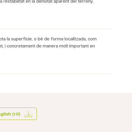
ra l’estabilitat en la densitat aparent del terreny,
tota la superfície, o bé de forma localitzada, com
ment, i concretament de manera molt important en
lish (r0)