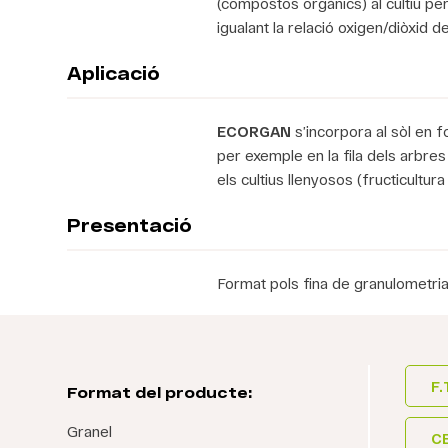
(compostos orgànics) al cultiu pe
igualant la relació oxigen/diòxid d
Aplicació
ECORGAN
s’incorpora al sòl en f
per exemple en la fila dels arbres
els cultius llenyosos (fructicultura
Presentació
Format pols fina de granulometria
F.
Format del producte:
Granel
C