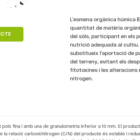
L’esmena orgànica húmica
quantitat de matèria orgànic
UCTE
del sòls, participant en els
nutrició adequada al cultiu
substitueix l’aportació de pu
del terreny, evitant els de
fitotoxines i les alteracions 
nitrogen.
pols fina i amb una de granulometria inferior a 10 mm. El producte
ue la relació carboni/nitrogen (C/N) del producte és estable i red