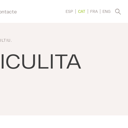
ontacte
ESP
CAT
FRA
ENG
LTIU
.
ICULITA