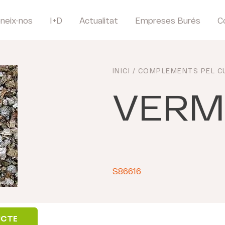
neix-nos
I+D
Actualitat
Empreses Burés
C
INICI
/
COMPLEMENTS PEL CU
VERM
S86616
UCTE