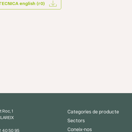
TECNICA english (r0)
t Roc, 1
Categories de producte
BLAREIX
Sectors
Coneix-nos
2 40 50 95