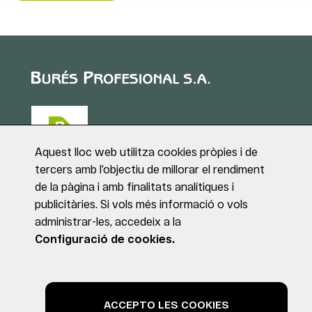
Aquest lloc web utilitza cookies pròpies i de
tercers amb l’objectiu de millorar el rendiment
de la pàgina i amb finalitats analítiques i
Puig de Sant Roc, 1
publicitàries. Si vols més informació o vols
17180 VILABLAREIX
administrar-les, accedeix a la
(Girona)
Tel. +34 972 40 50 95
Configuració de cookies.
© BURÉS PROFESIONAL S.A. Tots els drets reservats.
Avís legal
Política de privacitat
Política de cookies
ACCEPTO LES COOKIES