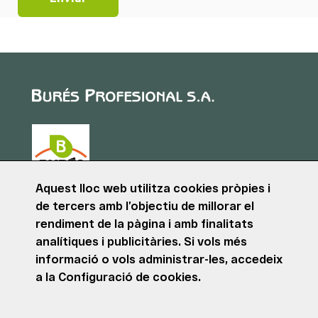
Aquest lloc web utilitza cookies pròpies i
de tercers amb l’objectiu de millorar el
Puig de Sant Roc, 1
rendiment de la pàgina i amb finalitats
17180 VILABLAREIX
analítiques i publicitàries. Si vols més
(Girona)
Tel. +34 972 40 50 95
informació o vols administrar-les, accedeix
a la
Configuració de cookies.
© BURÉS PROFESIONAL S.A. Tots els drets reservats.
Avís legal
Política de privacitat