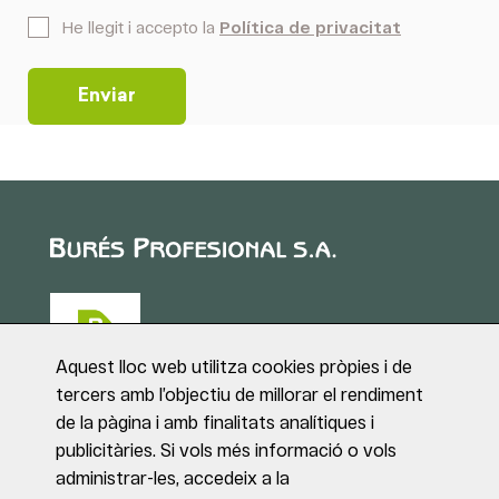
*
He llegit i accepto la
Política de privacitat
Aquest lloc web utilitza cookies pròpies i de
tercers amb l’objectiu de millorar el rendiment
de la pàgina i amb finalitats analítiques i
Puig de Sant Roc, 1
publicitàries. Si vols més informació o vols
17180 VILABLAREIX
administrar-les, accedeix a la
(Girona)