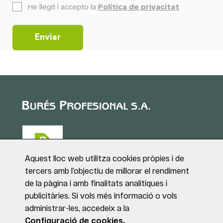
*
He llegit i accepto la
Política de privacitat
Aquest lloc web utilitza cookies pròpies i de
tercers amb l’objectiu de millorar el rendiment
de la pàgina i amb finalitats analítiques i
Puig de Sant Roc, 1
publicitàries. Si vols més informació o vols
17180 VILABLAREIX
administrar-les, accedeix a la
(Girona)
Tel. +34 972 40 50 95
Configuració de cookies.