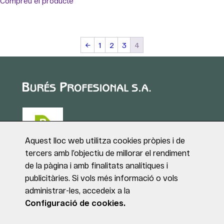
Compreu el producte
←
1
2
3
4
Aquest lloc web utilitza cookies pròpies i de
tercers amb l’objectiu de millorar el rendiment
de la pàgina i amb finalitats analítiques i
Puig de Sant Roc, 1
publicitàries. Si vols més informació o vols
17180 VILABLAREIX
administrar-les, accedeix a la
(Girona)
Tel. +34 972 40 50 95
Configuració de cookies.