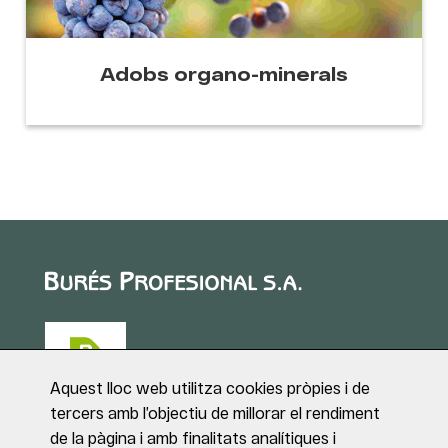
Adobs organo-minerals
Aquest lloc web utilitza cookies pròpies i de
tercers amb l’objectiu de millorar el rendiment
de la pàgina i amb finalitats analítiques i
Puig de Sant Roc, 1